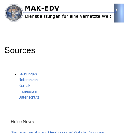
Direkt
zum
Inhalt
Startseite
Aggregator
Breadcrumb
Sources
Leistungen
Referenzen
Kontakt
Impressum
Datenschutz
Heise News
Siemens macht mehr Gewinn und erhöht die Prognose