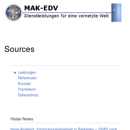
Direkt
zum
Inhalt
Startseite
Aggregator
Breadcrumb
Sources
Leistungen
Referenzen
Kontakt
Impressum
Datenschutz
Heise News
heise-Angebot: Informationssicherheit in Behörden – ISMS nach